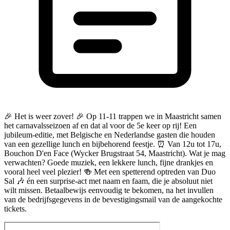
🎉 Het is weer zover! 🎉 Op 11-11 trappen we in Maastricht samen
het carnavalsseizoen af en dat al voor de 5e keer op rij! Een
jubileum-editie, met Belgische en Nederlandse gasten die houden
van een gezellige lunch en bijbehorend feestje. ⏰ Van 12u tot 17u,
Bouchon D'en Face (Wycker Brugstraat 54, Maastricht). Wat je mag
verwachten? Goede muziek, een lekkere lunch, fijne drankjes en
vooral heel veel plezier! 🍻 Met een spetterend optreden van Duo
Sal 🎶 én een surprise-act met naam en faam, die je absoluut niet
wilt missen. Betaalbewijs eenvoudig te bekomen, na het invullen
van de bedrijfsgegevens in de bevestigingsmail van de aangekochte
tickets.